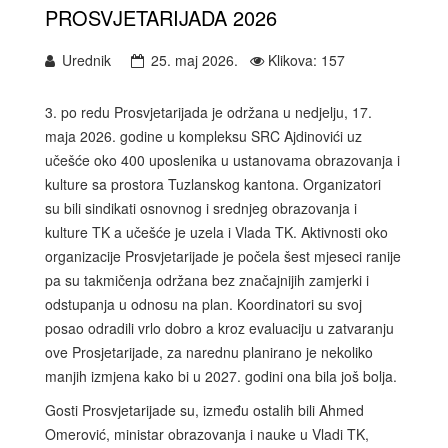
PROSVJETARIJADA 2026
Urednik
25. maj 2026.
Klikova: 157
3. po redu Prosvjetarijada je održana u nedjelju, 17.
maja 2026. godine u kompleksu SRC Ajdinovići uz
učešće oko 400 uposlenika u ustanovama obrazovanja i
kulture sa prostora Tuzlanskog kantona. Organizatori
su bili sindikati osnovnog i srednjeg obrazovanja i
kulture TK a učešće je uzela i Vlada TK. Aktivnosti oko
organizacije Prosvjetarijade je počela šest mjeseci ranije
pa su takmičenja održana bez značajnijih zamjerki i
odstupanja u odnosu na plan. Koordinatori su svoj
posao odradili vrlo dobro a kroz evaluaciju u zatvaranju
ove Prosjetarijade, za narednu planirano je nekoliko
manjih izmjena kako bi u 2027. godini ona bila još bolja.
Gosti Prosvjetarijade su, između ostalih bili Ahmed
Omerović, ministar obrazovanja i nauke u Vladi TK,