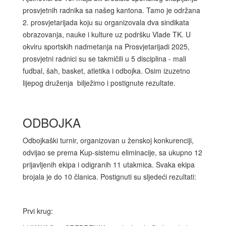
prosvjetnih radnika sa našeg kantona. Tamo je održana
2. prosvjetarijada koju su organizovala dva sindikata
obrazovanja, nauke i kulture uz podršku Vlade TK. U
okviru sportskih nadmetanja na Prosvjetarijadi 2025,
prosvjetni radnici su se takmičili u 5 disciplina - mali
fudbal, šah, basket, atletika i odbojka. Osim izuzetno
lijepog druženja bilježimo i postignute rezultate.
ODBOJKA
Odbojkaški turnir, organizovan u ženskoj konkurenciji,
odvijao se prema Kup-sistemu eliminacije, sa ukupno 12
prijavljenih ekipa i odigranih 11 utakmica. Svaka ekipa
brojala je do 10 članica. Postignuti su sljedeći rezultati:
Prvi krug: