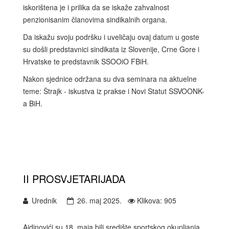
iskorištena je i prilika da se iskaže zahvalnost
penzionisanim članovima sindikalnih organa.
Da iskažu svoju podršku i uveličaju ovaj datum u goste
su došli predstavnici sindikata iz Slovenije, Crne Gore i
Hrvatske te predstavnik SSOOiO FBiH.
Nakon sjednice održana su dva seminara na aktuelne
teme: Štrajk - iskustva iz prakse i Novi Statut SSVOONK-
a BiH.
Previous
Nex
II PROSVJETARIJADA
Urednik
26. maj 2025.
Klikova: 905
Ajdinovići su 18. maja bili središte sportskog okupljanja