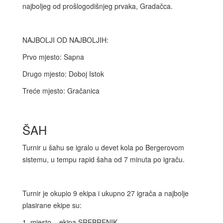
najboljeg od prošlogodišnjeg prvaka, Gradačca.
NAJBOLJI OD NAJBOLJIH:
Prvo mjesto: Sapna
Drugo mjesto: Doboj Istok
Treće mjesto: Gračanica
ŠAH
Turnir u šahu se igralo u devet kola po Bergerovom
sistemu, u tempu rapid šaha od 7 minuta po igraču.
Turnir je okupio 9 ekipa i ukupno 27 igrača a najbolje
plasirane ekipe su:
1. mjesto – ekipa SREBRENIK