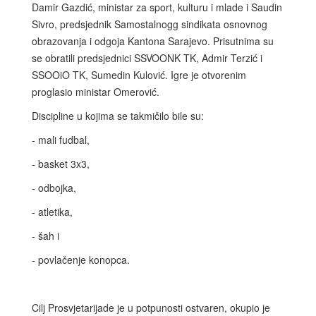
Damir Gazdić, ministar za sport, kulturu i mlade i Saudin
Sivro, predsjednik Samostalnogg sindikata osnovnog
obrazovanja i odgoja Kantona Sarajevo. Prisutnima su
se obratili predsjednici SSVOONK TK, Admir Terzić i
SSOOiO TK, Sumedin Kulović. Igre je otvorenim
proglasio ministar Omerović.
Discipline u kojima se takmičilo bile su:
- mali fudbal,
- basket 3x3,
- odbojka,
- atletika,
- šah i
- povlačenje konopca.
Cilj Prosvjetarijade je u potpunosti ostvaren, okupio je